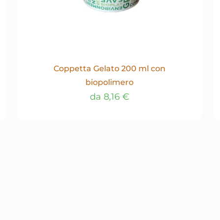
Coppetta Gelato 200 ml con
biopolimero
da
8,16
€
Questo
prodotto
ha
più
varianti.
Le
opzioni
possono
essere
scelte