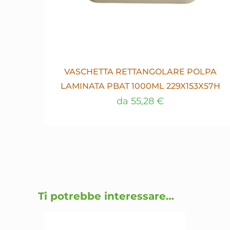
VASCHETTA RETTANGOLARE POLPA
LAMINATA PBAT 1000ML 229X153X57H
da
55,28
€
Questo
prodotto
ha
più
varianti.
Le
opzioni
Ti potrebbe interessare…
possono
essere
scelte