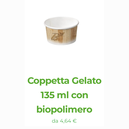
nella
pagina
del
prodotto
Coppetta Gelato
135 ml con
biopolimero
da
4,64
€