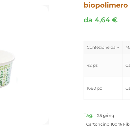
biopolimero
da
4,64
€
Confezione da
Ma
42 pz
Ca
1680 pz
Ca
Tag:
25 g/mq
Cartoncino 100 % Fib