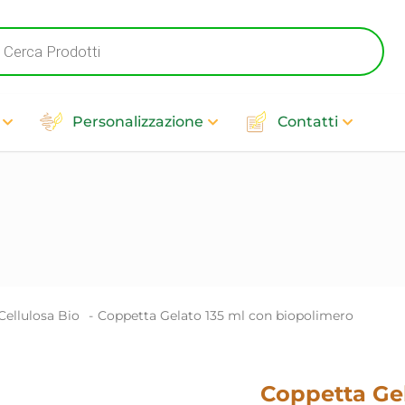
cts
h
Personalizzazione
Contatti
ellulosa Bio​
-
Coppetta Gelato 135 ml con biopolimero
Coppetta Gel