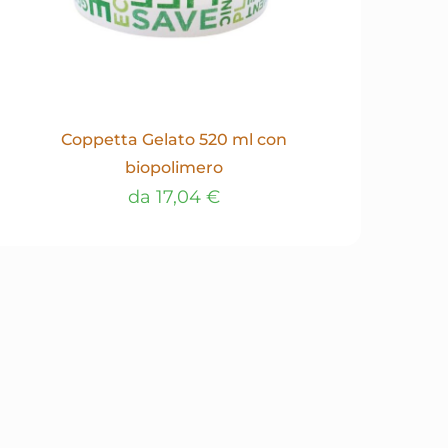
Coppetta Gelato 520 ml con
biopolimero
da
17,04
€
Questo
prodotto
ha
più
varianti.
Le
opzioni
possono
essere
scelte