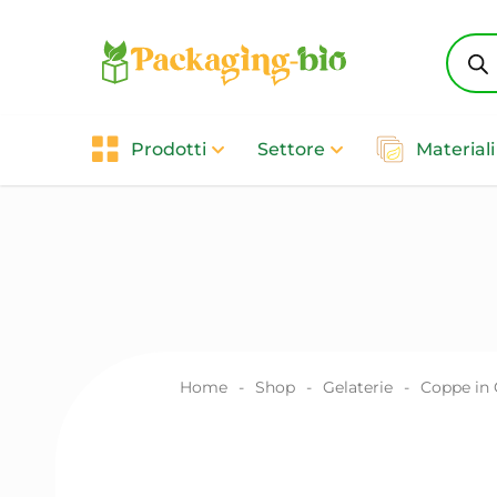
Produ
searc
Prodotti
Settore
Materiali
Home
-
Shop
-
Gelaterie
-
Coppe in C