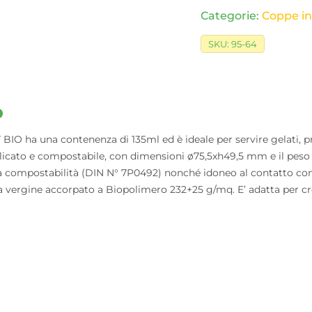
Categorie:
Coppe in 
SKU:
95-64
o
ha una contenenza di 135ml ed è ideale per servire gelati, prodot
elicato e compostabile, con dimensioni ø75,5xh49,5 mm e il peso d
la compostabilità (DIN N° 7P0492) nonché idoneo al contatto con 
ra vergine accorpato a Biopolimero 232+25 g/mq. E’ adatta per c