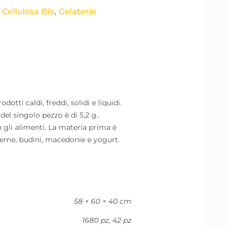
Cellulosa Bio​
,
Gelaterie
ti caldi, freddi, solidi e liquidi.
el singolo pezzo è di 5,2 g..
gli alimenti. La materia prima è
reme, budini, macedonie e yogurt.
58 × 60 × 40 cm
1680 pz, 42 pz