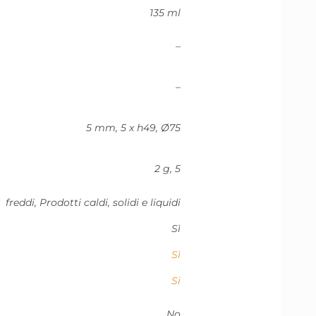
135 ml
–
–
5 mm, 5 x h49, Ø75
2 g, 5
freddi, Prodotti caldi, solidi e liquidi
Sì
Sì
Si
No