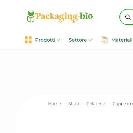
Produ
searc
Prodotti
Settore
Materiali
Home
-
Shop
-
Gelaterie
-
Coppe in C