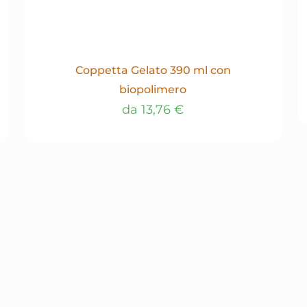
Coppetta Gelato 390 ml con
biopolimero
da
13,76
€
Questo
prodotto
ha
più
varianti.
Le
opzioni
possono
essere
scelte
nella