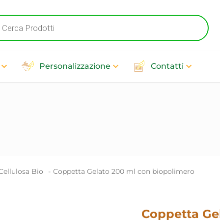
cts
h
Personalizzazione
Contatti
ellulosa Bio​
-
Coppetta Gelato 200 ml con biopolimero
Coppetta Ge