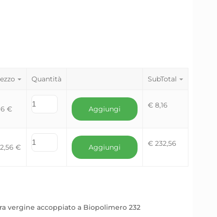
ezzo
Quantità
SubTotal
€
8,16
16
€
Aggiungi
€
232,56
32,56
€
Aggiungi
ra vergine accoppiato a Biopolimero 232