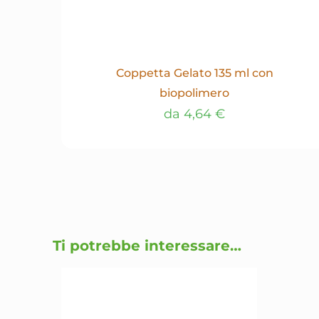
Coppetta Gelato 135 ml con
biopolimero
da
4,64
€
Questo
prodotto
ha
più
varianti.
Le
opzioni
Ti potrebbe interessare…
possono
essere
scelte
nella