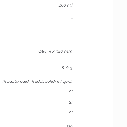
200 ml
–
–
Ø86, 4 x h50 mm
5, 9 g
Prodotti caldi, freddi, solidi e liquidi
Si
Si
Si
No