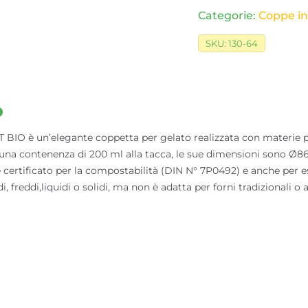
Categorie:
Coppe in 
SKU:
130-64
o
O è un’elegante coppetta per gelato realizzata con materie pri
 una contenenza di 200 ml alla tacca, le sue dimensioni sono Ø86
 certificato per la compostabilità (DIN N° 7P0492) e anche per es
, freddi,liquidi o solidi, ma non è adatta per forni tradizionali o