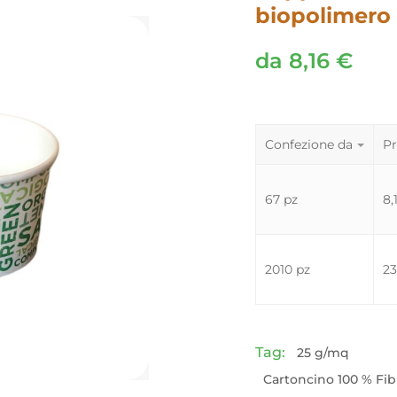
biopolimero
da
8,16
€
Confezione da
Pr
67 pz
8,
2010 pz
2
Tag:
25 g/mq
Cartoncino 100 % Fib