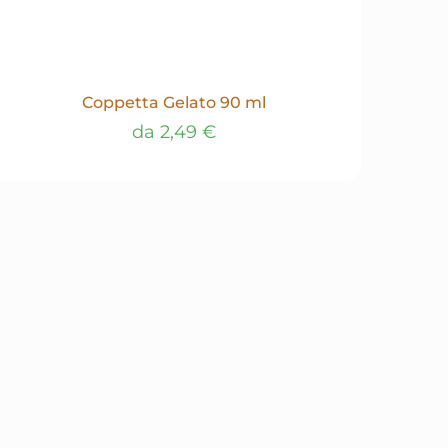
Coppetta Gelato 90 ml
da
2,49
€
Questo
prodotto
ha
più
varianti.
Le
opzioni
possono
essere
scelte
nella
pagina