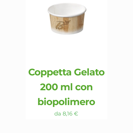
pagina
del
prodotto
Coppetta Gelato
200 ml con
biopolimero
da
8,16
€
Questo
prodotto