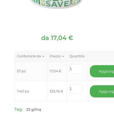
da
17,04
€
Confezione da
Prezzo
Quantità
57 pz
17,04
€
Aggiung
1140 pz
323,76
€
Aggiung
Tag:
25 g/mq