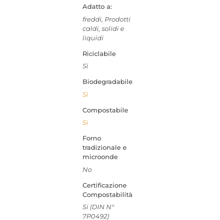
Adatto a:
freddi, Prodotti
caldi, solidi e
liquidi
Riciclabile
Sì
Biodegradabile
Sì
Compostabile
Si
Forno
tradizionale e
microonde
No
Certificazione
Compostabilità
Si (DIN N°
7P0492)