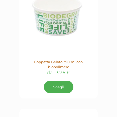
Coppetta Gelato 390 ml con
biopolimero
da
13,76
€
Questo
prodotto
Scegli
ha
più
varianti.
Le
opzioni
possono