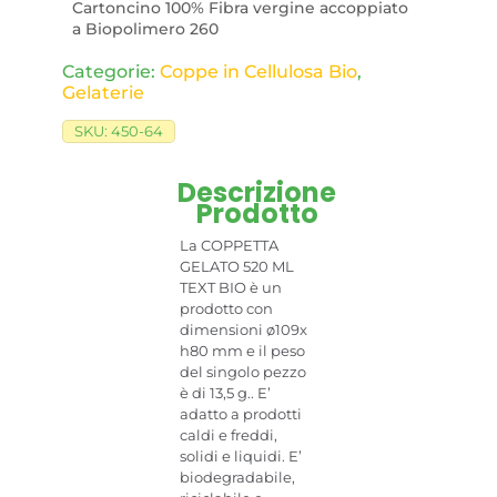
Cartoncino 100% Fibra vergine accoppiato
a Biopolimero 260
Categorie:
Coppe in Cellulosa Bio​
,
Gelaterie
SKU:
450-64
Descrizione
Prodotto
La COPPETTA
GELATO 520 ML
TEXT BIO è un
prodotto con
dimensioni ø109x
h80 mm e il peso
del singolo pezzo
è di 13,5 g.. E’
adatto a prodotti
caldi e freddi,
solidi e liquidi. E’
biodegradabile,