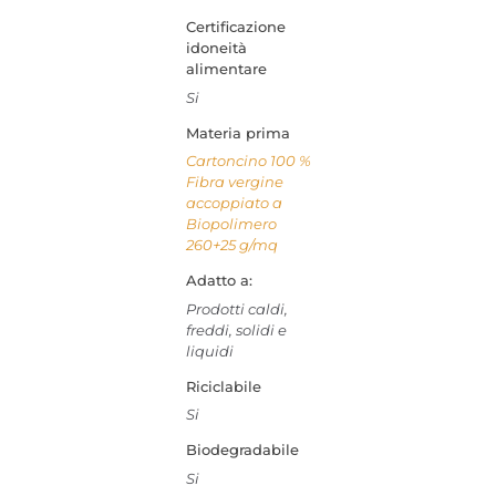
Certificazione
idoneità
alimentare
Si
Materia prima
Cartoncino 100 %
Fibra vergine
accoppiato a
Biopolimero
260+25 g/mq
Adatto a:
Prodotti caldi,
freddi, solidi e
liquidi
Riciclabile
Si
Biodegradabile
Si