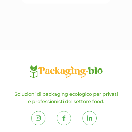
varianti.
Le
opzioni
possono
essere
scelte
nella
pagina
del
prodotto
Soluzioni di packaging ecologico per privati
e professionisti del settore food.