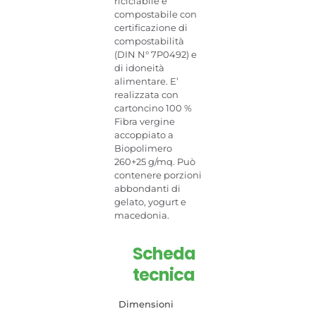
riciclabile e
compostabile con
certificazione di
compostabilità
(DIN N° 7P0492) e
di idoneità
alimentare. E’
realizzata con
cartoncino 100 %
Fibra vergine
accoppiato a
Biopolimero
260+25 g/mq. Può
contenere porzioni
abbondanti di
gelato, yogurt e
macedonia.
Scheda
tecnica
Dimensioni