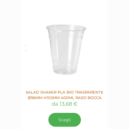
possono
essere
scelte
nella
pagina
del
prodotto
SALAD SHAKER PLA BIO TRASPARENTE
Ø96MM H102MM 400ML RASO BOCCA
da
13,68
€
Questo
prodotto
Scegli
ha
più