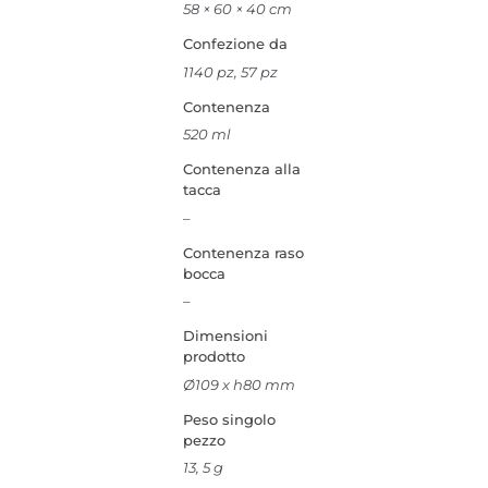
58 × 60 × 40 cm
Confezione da
1140 pz, 57 pz
Contenenza
520 ml
Contenenza alla
tacca
–
Contenenza raso
bocca
–
Dimensioni
prodotto
Ø109 x h80 mm
Peso singolo
pezzo
13, 5 g