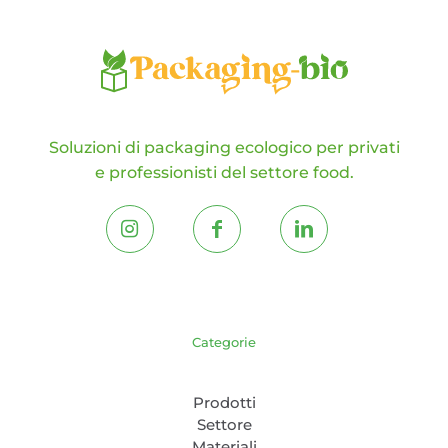
prodotto
Soluzioni di packaging ecologico per privati
e professionisti del settore food.
Categorie
Prodotti
Settore
Materiali