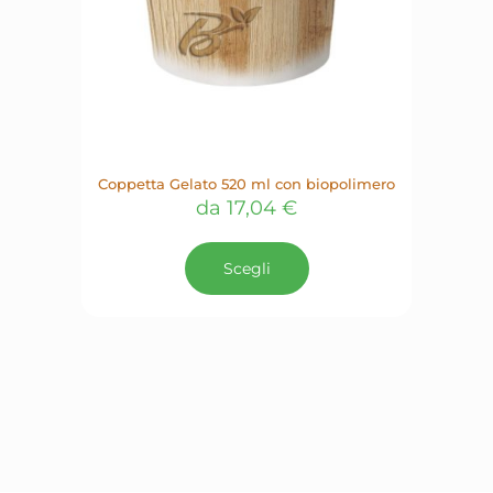
Coppetta Gelato 520 ml con biopolimero
da
17,04
€
Questo
prodotto
Scegli
ha
più
varianti.
Le
opzioni
possono
essere
scelte
nella
pagina
del