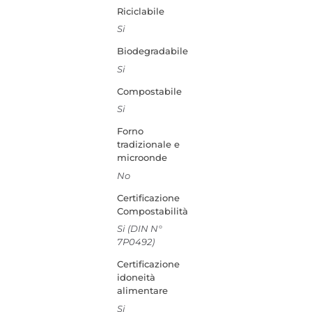
Riciclabile
Si
Biodegradabile
Si
Compostabile
Si
Forno
tradizionale e
microonde
No
Certificazione
Compostabilità
Si (DIN N°
7P0492)
Certificazione
idoneità
alimentare
Si