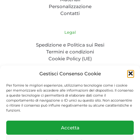
Personalizzazione
Contatti
Legal
Spedizione e Politica sui Resi
Termini e condizioni
Cookie Policy (UE)
Gestisci Consenso Cookie
Per fornire le migliori esperienze, utilizziamo tecnologie come i cookie
per memorizzare e/o accedere alle informazioni del dispositivo. Il consenso
a queste tecnologie ci permetterà di elaborare dati come il
comportamento di navigazione o ID unici su questo sito. Non acconsentire
o ritirare il consenso può influire negativamente su alcune caratteristiche e
P. IVA: 04986830232 - C.F. CLENTL85L31Z100Q - PEC:
funzioni.
cela.nertil@pec.it
Packaging-bio.com © 2023. All Rights Reserved.
Accetta