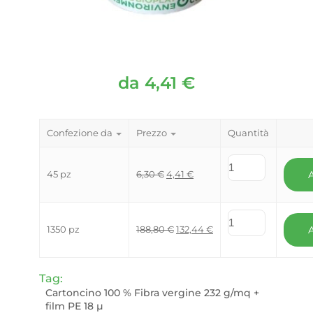
da
4,41
€
Confezione da
Prezzo
Quantità
Il prezzo originale era: 6,30 €.
Il prezzo attuale è: 4,41 €.
45 pz
6,30
€
4,41
€
Il prezzo originale era: 188,80 
Il prezzo attuale è: 132
1350 pz
188,80
€
132,44
€
Tag:
Cartoncino 100 % Fibra vergine 232 g/mq +
film PE 18 µ