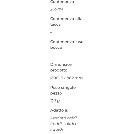
Contenenza
265 ml
Contenenza alla
tacca
–
Contenenza raso
bocca
–
Dimensioni
prodotto
Ø90, 5 x h62 mm
Peso singolo
pezzo
7, 3 g
Adatto a:
Prodotti caldi,
freddi, solidi e
liquidi