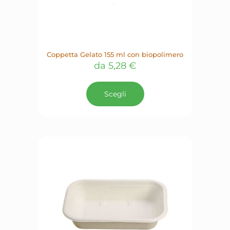
Coppetta Gelato 155 ml con biopolimero
da
5,28
€
Questo
prodotto
Scegli
ha
più
varianti.
Le
opzioni
possono
essere
scelte
nella
pagina
del
prodotto