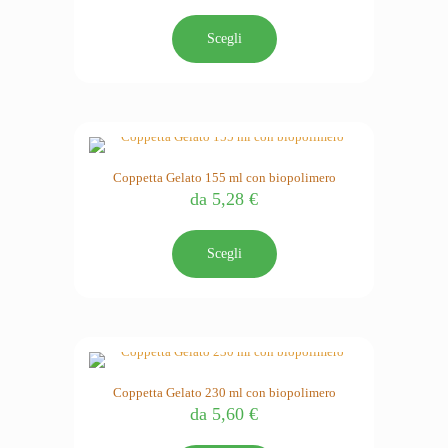
Questo
prodotto
Scegli
ha
più
varianti.
Le
opzioni
possono
essere
Coppetta Gelato 155 ml con biopolimero
scelte
da
5,28
€
nella
pagina
Questo
del
prodotto
Scegli
prodotto
ha
più
varianti.
Le
opzioni
possono
essere
Coppetta Gelato 230 ml con biopolimero
scelte
da
5,60
€
nella
pagina
Questo