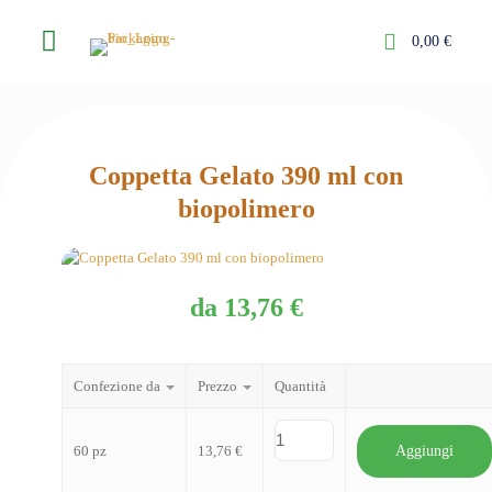
0,00 €
Coppetta Gelato 390 ml con
biopolimero
da
13,76
€
Confezione da
Prezzo
Quantità
60 pz
13,76
€
Aggiungi