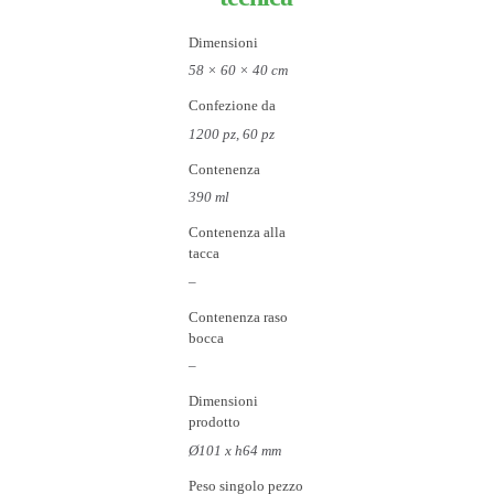
Dimensioni
58 × 60 × 40 cm
Confezione da
1200 pz, 60 pz
Contenenza
390 ml
Contenenza alla
tacca
–
Contenenza raso
bocca
–
Dimensioni
prodotto
Ø101 x h64 mm
Peso singolo pezzo