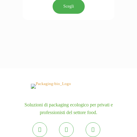
del
prodotto
Scegli
prodotto
ha
più
varianti.
Le
opzioni
possono
essere
scelte
nella
pagina
del
prodotto
Soluzioni di packaging ecologico per privati e
professionisti del settore food.