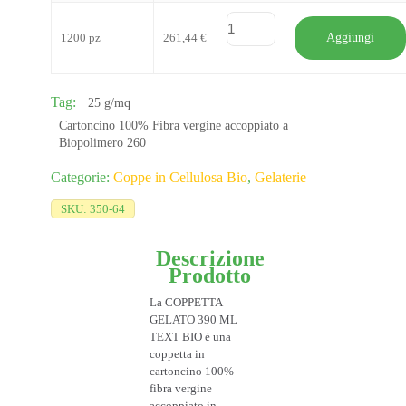
1200 pz
261,44
€
Aggiungi
Tag:
25 g/mq
Cartoncino 100% Fibra vergine accoppiato a
Biopolimero 260
Categorie:
Coppe in Cellulosa Bio​
,
Gelaterie
SKU:
350-64
Descrizione
Prodotto
La COPPETTA
GELATO 390 ML
TEXT BIO è una
coppetta in
cartoncino 100%
fibra vergine
accoppiato in